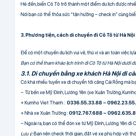
Hè đến, biển Cô Tô trở thành một điểm du lịch được nhiề
Nơi bạn có thể thỏa sức “tận hưởng – check in” cùng biể
3. Phương tiện, cách di chuyển đi Cô Tô từ Hà Nội
Để có một chuyến du lịch vui vẻ, thú vị và an toàn việc 
Bạn có thể tham khảo lịch trình đi Cô Tô từ Hà Nội dưới đ
3.1. Di chuyển bằng xe khách Hà Nội đi c
Có khá nhiều tuyến xe di chuyển tới cảng Cái Rồng mà bạ
– Từ bến xe Mỹ Đình, Lương Yên (xe Xuân Trường, Kumho 
+ Kumho Viet Thanh :
0336.55.33.88 – 0962.23.55
+ Nhà xe Xuân Trường :
0912.767.688 – 0962.635.
– Ngoài ra, bạn có thể đón xe từ Mỹ Đình, Lương Yên đi 
Lưu ý:
Bạn nên check thời gian, đặt vé xe phù hợp với thời