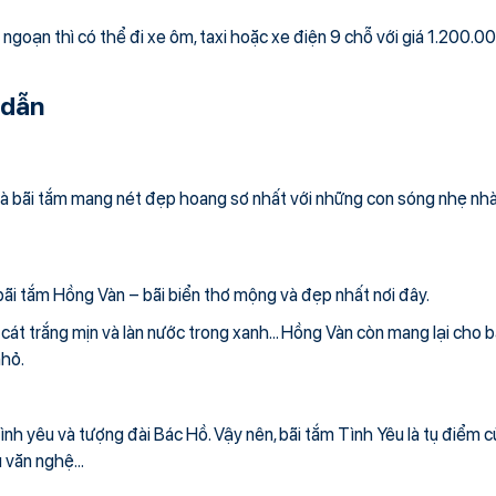
 ngoạn thì có thể đi xe ôm, taxi hoặc xe điện 9 chỗ với giá 1.200.0
 dẫn
là bãi tắm mang nét đẹp hoang sơ nhất với những con sóng nhẹ nhàn
ãi tắm Hồng Vàn – bãi biển thơ mộng và đẹp nhất nơi đây.
cát trắng mịn và làn nước trong xanh… Hồng Vàn còn mang lại cho b
nhỏ.
ình yêu và tượng đài Bác Hồ. Vậy nên, bãi tắm Tình Yêu là tụ điểm c
u văn nghệ…