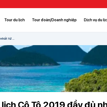
Tour du lịch
Tour đoàn/Doanh nghiệp
Dịch vụ du lị
hất từ ...
lịch Cô Tô 2019 đầy đủ nh