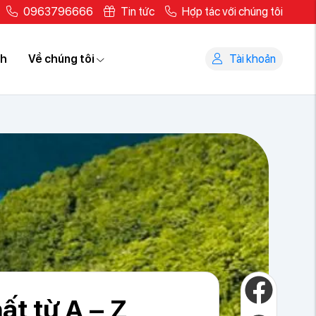
0963796666
Tin tức
Hợp tác với chúng tôi
ch
Về chúng tôi
Tài khoản
ất từ A – Z