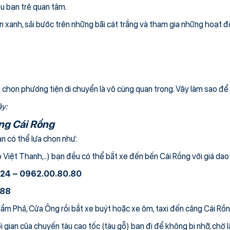
u bạn trẻ quan tâm.
n xanh, sải bước trên những bãi cát trắng và tham gia những hoạt
lựa chọn phương tiện di chuyển là vô cùng quan trọng. Vậy làm sao 
ây:
ảng Cái Rồng
n có thể lựa chọn như:
Việt Thanh,..) bạn đều có thể bắt xe đến bến Cái Rồng với giá da
.24 – 0962.00.80.80
888
Cẩm Phả, Cửa Ông rồi bắt xe buýt hoặc xe ôm, taxi đến cảng Cái Rồ
 gian của chuyến tàu cao tốc (tàu gỗ) bạn đi để không bị nhỡ, chờ l