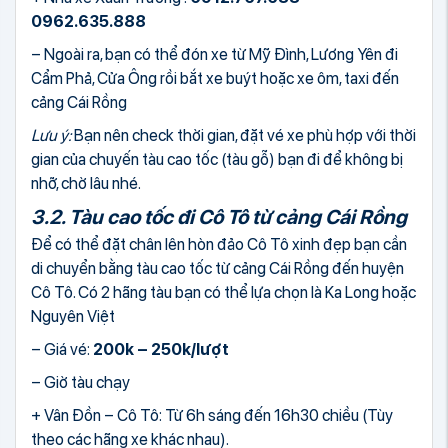
0962.635.888
– Ngoài ra, bạn có thể đón xe từ Mỹ Đình, Lương Yên đi
Cẩm Phả, Cửa Ông rồi bắt xe buýt hoặc xe ôm, taxi đến
cảng Cái Rồng
Lưu ý:
Bạn nên check thời gian, đặt vé xe phù hợp với thời
gian của chuyến tàu cao tốc (tàu gỗ) bạn đi để không bị
nhỡ, chờ lâu nhé.
3.2. Tàu cao tốc đi Cô Tô từ cảng Cái Rồng
Để có thể đặt chân lên hòn đảo Cô Tô xinh đẹp bạn cần
di chuyển bằng tàu cao tốc từ cảng Cái Rồng đến huyện
Cô Tô. Có 2 hãng tàu bạn có thể lựa chọn là Ka Long hoặc
Nguyên Việt
– Giá vé:
200k – 250k/lượt
– Giờ tàu chạy
+ Vân Đồn – Cô Tô: Từ 6h sáng đến 16h30 chiều (Tùy
theo các hãng xe khác nhau).