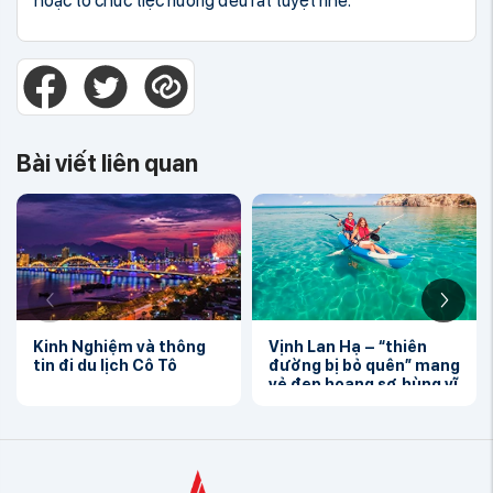
hoặc tổ chức tiệc nướng đều rất tuyệt nhé.
Bài viết liên quan
Kinh Nghiệm và thông
Vịnh Lan Hạ – “thiên
tin đi du lịch Cô Tô
đường bị bỏ quên” mang
vẻ đẹp hoang sơ, hùng vĩ