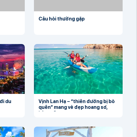
Câu hỏi thường gặp
đi du
Vịnh Lan Hạ – “thiên đường bị bỏ
quên” mang vẻ đẹp hoang sơ,
hùng vĩ