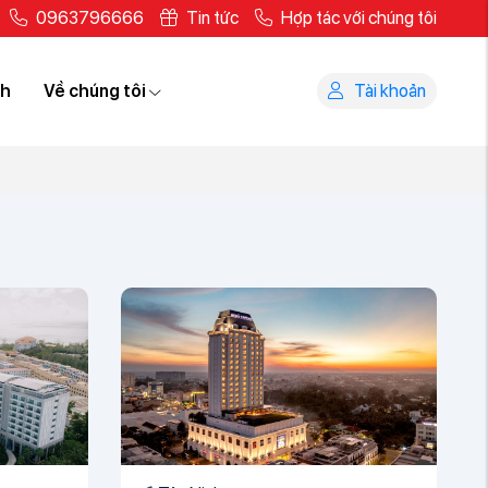
0963796666
Tin tức
Hợp tác với chúng tôi
ch
Về chúng tôi
Tài khoản